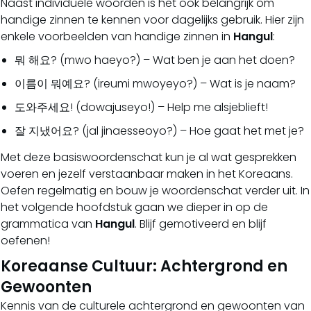
Naast individuele woorden is het ook belangrijk om
handige zinnen te kennen voor dagelijks gebruik. Hier zijn
enkele voorbeelden van handige zinnen in
Hangul
:
뭐 해요? (mwo haeyo?) – Wat ben je aan het doen?
이름이 뭐예요? (ireumi mwoyeyo?) – Wat is je naam?
도와주세요! (dowajuseyo!) – Help me alsjeblieft!
잘 지냈어요? (jal jinaesseoyo?) – Hoe gaat het met je?
Met deze basiswoordenschat kun je al wat gesprekken
voeren en jezelf verstaanbaar maken in het Koreaans.
Oefen regelmatig en bouw je woordenschat verder uit. In
het volgende hoofdstuk gaan we dieper in op de
grammatica van
Hangul
. Blijf gemotiveerd en blijf
oefenen!
Koreaanse Cultuur: Achtergrond en
Gewoonten
Kennis van de culturele achtergrond en gewoonten van