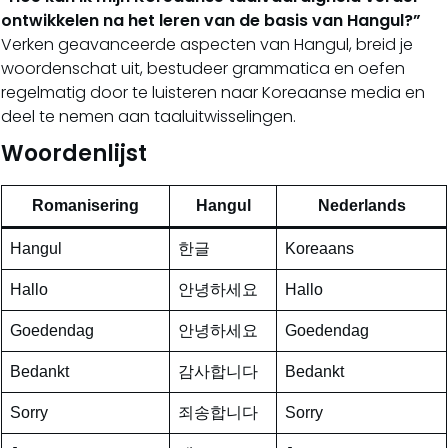
ontwikkelen na het leren van de basis van Hangul?”
Verken geavanceerde aspecten van Hangul, breid je
woordenschat uit, bestudeer grammatica en oefen
regelmatig door te luisteren naar Koreaanse media en
deel te nemen aan taaluitwisselingen.
Woordenlijst
Romanisering
Hangul
Nederlands
Hangul
한글
Koreaans
Hallo
안녕하세요
Hallo
Goedendag
안녕하세요
Goedendag
Bedankt
감사합니다
Bedankt
Sorry
죄송합니다
Sorry