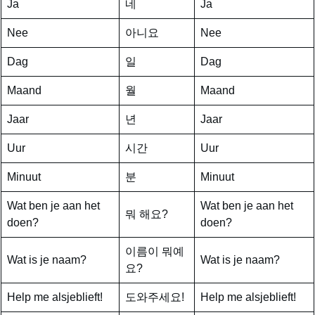
Ja
네
Ja
Nee
아니요
Nee
Dag
일
Dag
Maand
월
Maand
Jaar
년
Jaar
Uur
시간
Uur
Minuut
분
Minuut
Wat ben je aan het
Wat ben je aan het
뭐 해요?
doen?
doen?
이름이 뭐예
Wat is je naam?
Wat is je naam?
요?
Help me alsjeblieft!
도와주세요!
Help me alsjeblieft!