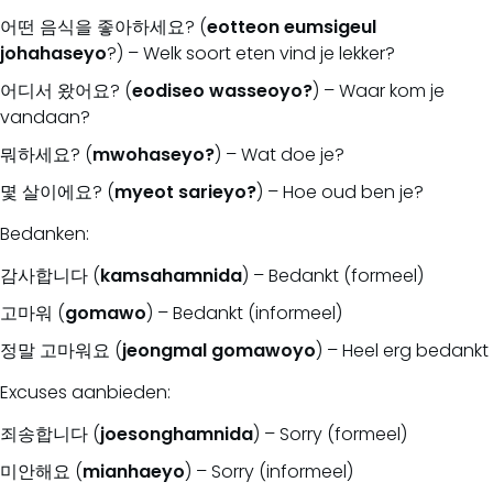
어떤 음식을 좋아하세요? (
eotteon
eumsigeul
johahaseyo
?) – Welk soort eten vind je lekker?
어디서 왔어요? (
eodiseo
wasseoyo?
) – Waar kom je
vandaan?
뭐하세요? (
mwohaseyo?
) – Wat doe je?
몇 살이에요? (
myeot
sarieyo?
) – Hoe oud ben je?
Bedanken:
감사합니다 (
kamsahamnida
) – Bedankt (formeel)
고마워 (
gomawo
) – Bedankt (informeel)
정말 고마워요 (
jeongmal
gomawoyo
) – Heel erg bedankt
Excuses aanbieden:
죄송합니다 (
joesonghamnida
) – Sorry (formeel)
미안해요 (
mianhaeyo
) – Sorry (informeel)