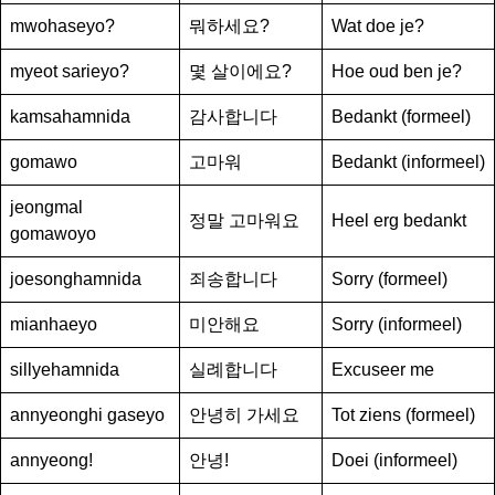
mwohaseyo?
뭐하세요?
Wat doe je?
myeot sarieyo?
몇 살이에요?
Hoe oud ben je?
kamsahamnida
감사합니다
Bedankt (formeel)
gomawo
고마워
Bedankt (informeel)
jeongmal
정말 고마워요
Heel erg bedankt
gomawoyo
joesonghamnida
죄송합니다
Sorry (formeel)
mianhaeyo
미안해요
Sorry (informeel)
sillyehamnida
실례합니다
Excuseer me
annyeonghi gaseyo
안녕히 가세요
Tot ziens (formeel)
annyeong!
안녕!
Doei (informeel)