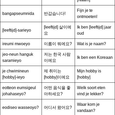
Fijn je te
bangapseumnida
반갑습니다!
ontmoeten!
[leeftijd] 살이에
Ik ben [leeftijd] jaar
[leeftijd]-sarieyo
요
oud
ireumi mwoeyo
이름이 뭐에요?
Wat is je naam?
jeo-neun hanguk
저는 한국 사람
Ik ben een Koreaan
saramieyo
이에요
je chwimineun
제 취미는
Mijn hobby is
[hobby]-ieyo
[hobby]이에요
[hobby]
eotteon eumsigeul
어떤 음식을 좋
Welk soort eten
johahaseyo?
아하세요?
vind je lekker?
Waar kom je
eodiseo wasseoyo?
어디서 왔어요?
vandaan?