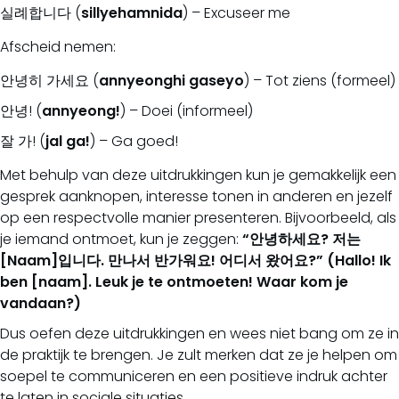
실례합니다 (
sillyehamnida
) – Excuseer me
Afscheid nemen:
안녕히 가세요 (
annyeonghi gaseyo
) – Tot ziens (formeel)
안녕! (
annyeong!
) – Doei (informeel)
잘 가! (
jal ga!
) – Ga goed!
Met behulp van deze uitdrukkingen kun je gemakkelijk een
gesprek aanknopen, interesse tonen in anderen en jezelf
op een respectvolle manier presenteren. Bijvoorbeeld, als
je iemand ontmoet, kun je zeggen:
“안녕하세요? 저는
[Naam]입니다. 만나서 반가워요! 어디서 왔어요?” (Hallo! Ik
ben [naam]. Leuk je te ontmoeten! Waar kom je
vandaan?)
Dus oefen deze uitdrukkingen en wees niet bang om ze in
de praktijk te brengen. Je zult merken dat ze je helpen om
soepel te communiceren en een positieve indruk achter
te laten in sociale situaties.