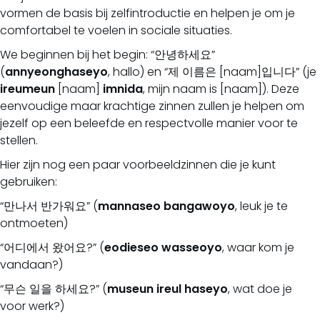
vormen de basis bij zelfintroductie en helpen je om je
comfortabel te voelen in sociale situaties.
We beginnen bij het begin: “안녕하세요”
(
annyeonghaseyo
, hallo) en “제 이름은 [naam]입니다” (je
ireumeun
[naam]
imnida
, mijn naam is [naam]). Deze
eenvoudige maar krachtige zinnen zullen je helpen om
jezelf op een beleefde en respectvolle manier voor te
stellen.
Hier zijn nog een paar voorbeeldzinnen die je kunt
gebruiken:
“만나서 반가워요” (
mannaseo
bangawoyo
, leuk je te
ontmoeten)
“어디에서 왔어요?” (
eodieseo
wasseoyo
, waar kom je
vandaan?)
“무슨 일을 하세요?” (
museun
ireul
haseyo
, wat doe je
voor werk?)