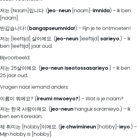
저는 [Naam]입니다. (
jeo
–
neun
[naam]-
imnida
) – Ik ben
[naam].
반갑습니다! (
bangapseumnida!
) – Fijn je te ontmoeten!
저는 [leeftijd] 살이에요. (
jeo-neun
[leeftijd]
sarieyo
.) – Ik
ben [leeftijd] jaar oud.
Bijvoorbeeld:
저는 25살이에요. (
jeo-neun
iseotossasarieyo
.) – Ik ben
25 jaar oud.
Vragen naar iemand anders:
이름이 뭐에요? (
ireumi
mwoeyo?
) – Wat is je naam?
저는 한국 사람이에요. (
jeo-neun
hanguk saramieyo.) – Ik
ben een Koreaan.
제 취미는 [hobby]이에요. (
je
chwimineun
[hobby]-
ieyo
.) –
Mijn hobby is [hobby].