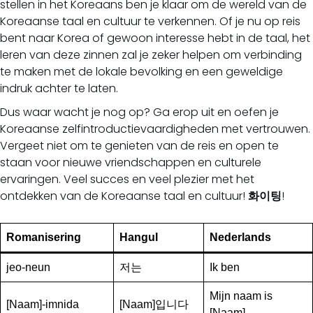
stellen in het Koreaans ben je klaar om de wereld van de
Koreaanse taal en cultuur te verkennen. Of je nu op reis
bent naar Korea of gewoon interesse hebt in de taal, het
leren van deze zinnen zal je zeker helpen om verbinding
te maken met de lokale bevolking en een geweldige
indruk achter te laten.
Dus waar wacht je nog op? Ga erop uit en oefen je
Koreaanse zelfintroductievaardigheden met vertrouwen.
Vergeet niet om te genieten van de reis en open te
staan voor nieuwe vriendschappen en culturele
ervaringen. Veel succes en veel plezier met het
ontdekken van de Koreaanse taal en cultuur!
화이팅
!
Romanisering
Hangul
Nederlands
jeo-neun
저는
Ik ben
Mijn naam is
[Naam]-imnida
[Naam]입니다
[Naam]