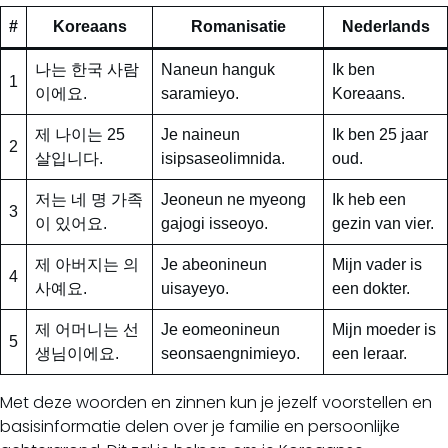
#
Koreaans
Romanisatie
Nederlands
나는 한국 사람
Naneun hanguk
Ik ben
1
이에요.
saramieyo.
Koreaans.
제 나이는 25
Je naineun
Ik ben 25 jaar
2
살입니다.
isipsaseolimnida.
oud.
저는 네 명 가족
Jeoneun ne myeong
Ik heb een
3
이 있어요.
gajogi isseoyo.
gezin van vier.
제 아버지는 의
Je abeonineun
Mijn vader is
4
사예요.
uisayeyo.
een dokter.
제 어머니는 선
Je eomeonineun
Mijn moeder is
5
생님이에요.
seonsaengnimieyo.
een leraar.
Met deze woorden en zinnen kun je jezelf voorstellen en
basisinformatie delen over je familie en persoonlijke