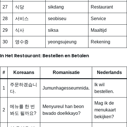
27
식당
sikdang
Restaurant
28
서비스
seobiseu
Service
29
식사
siksa
Maaltijd
30
영수증
yeongsujeung
Rekening
In Het Restaurant: Bestellen en Betalen
#
Koreaans
Romanisatie
Nederlands
주문하겠습니
Ik wil
1
Jumunhagesseumnida.
다.
bestellen.
Mag ik de
메뉴를 한 번
Menyureul han beon
2
menukaart
봐도 될까요?
bwado doelkkayo?
bekijken?