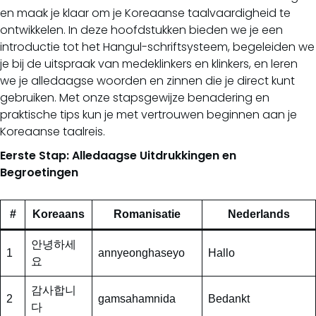
en maak je klaar om je Koreaanse taalvaardigheid te
ontwikkelen. In deze hoofdstukken bieden we je een
introductie tot het Hangul-schriftsysteem, begeleiden we
je bij de uitspraak van medeklinkers en klinkers, en leren
we je alledaagse woorden en zinnen die je direct kunt
gebruiken. Met onze stapsgewijze benadering en
praktische tips kun je met vertrouwen beginnen aan je
Koreaanse taalreis.
Eerste Stap: Alledaagse Uitdrukkingen en
Begroetingen
#
Koreaans
Romanisatie
Nederlands
안녕하세
1
annyeonghaseyo
Hallo
요
감사합니
2
gamsahamnida
Bedankt
다