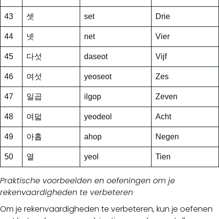
43
셋
set
Drie
44
넷
net
Vier
45
다섯
daseot
Vijf
46
여섯
yeoseot
Zes
47
일곱
ilgop
Zeven
48
여덟
yeodeol
Acht
49
아홉
ahop
Negen
50
열
yeol
Tien
Praktische voorbeelden en oefeningen om je
rekenvaardigheden te verbeteren
Om je rekenvaardigheden te verbeteren, kun je oefenen