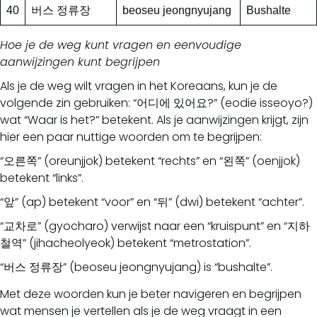
40
버스 정류장
beoseu jeongnyujang
Bushalte
Hoe je de weg kunt vragen en eenvoudige
aanwijzingen kunt begrijpen
Als je de weg wilt vragen in het Koreaans, kun je de
volgende zin gebruiken: “어디에 있어요?” (eodie isseoyo?)
wat “Waar is het?” betekent. Als je aanwijzingen krijgt, zijn
hier een paar nuttige woorden om te begrijpen:
“오른쪽” (oreunjjok) betekent “rechts” en “왼쪽” (oenjjok)
betekent “links”.
“앞” (ap) betekent “voor” en “뒤” (dwi) betekent “achter”.
“교차로” (gyocharo) verwijst naar een “kruispunt” en “지하
철역” (jihacheolyeok) betekent “metrostation”.
“버스 정류장” (beoseu jeongnyujang) is “bushalte”.
Met deze woorden kun je beter navigeren en begrijpen
wat mensen je vertellen als je de weg vraagt in een