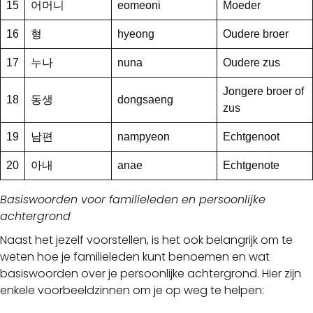
15
어머니
eomeoni
Moeder
16
형
hyeong
Oudere broer
17
누나
nuna
Oudere zus
Jongere broer of
18
동생
dongsaeng
zus
19
남편
nampyeon
Echtgenoot
20
아내
anae
Echtgenote
Basiswoorden voor familieleden en persoonlijke
achtergrond
Naast het jezelf voorstellen, is het ook belangrijk om te
weten hoe je familieleden kunt benoemen en wat
basiswoorden over je persoonlijke achtergrond. Hier zijn
enkele voorbeeldzinnen om je op weg te helpen: