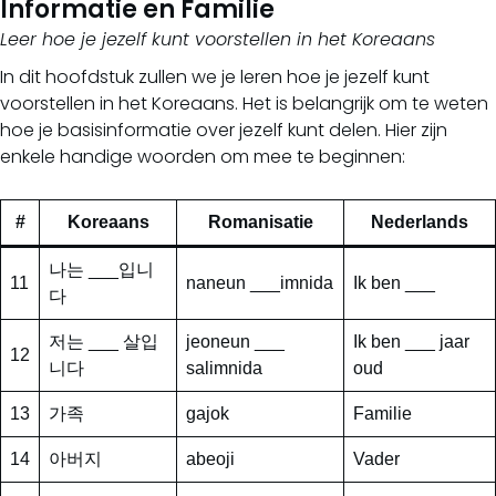
Informatie en Familie
Leer hoe je jezelf kunt voorstellen in het Koreaans
In dit hoofdstuk zullen we je leren hoe je jezelf kunt
voorstellen in het Koreaans. Het is belangrijk om te weten
hoe je basisinformatie over jezelf kunt delen. Hier zijn
enkele handige woorden om mee te beginnen:
#
Koreaans
Romanisatie
Nederlands
나는 ___입니
11
naneun ___imnida
Ik ben ___
다
저는 ___ 살입
jeoneun ___
Ik ben ___ jaar
12
니다
salimnida
oud
13
가족
gajok
Familie
14
아버지
abeoji
Vader