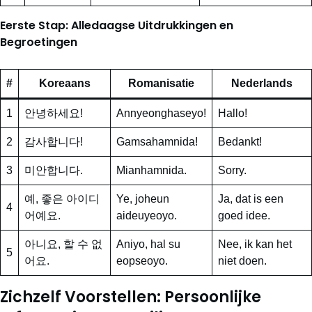
Eerste Stap: Alledaagse Uitdrukkingen en
Begroetingen
#
Koreaans
Romanisatie
Nederlands
1
안녕하세요!
Annyeonghaseyo!
Hallo!
2
감사합니다!
Gamsahamnida!
Bedankt!
3
미안합니다.
Mianhamnida.
Sorry.
예, 좋은 아이디
Ye, joheun
Ja, dat is een
4
어예요.
aideuyeoyo.
goed idee.
아니요, 할 수 없
Aniyo, hal su
Nee, ik kan het
5
어요.
eopseoyo.
niet doen.
Zichzelf Voorstellen: Persoonlijke