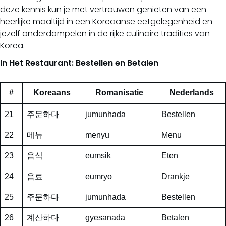
deze kennis kun je met vertrouwen genieten van een
heerlijke maaltijd in een Koreaanse eetgelegenheid en
jezelf onderdompelen in de rijke culinaire tradities van
Korea.
In Het Restaurant: Bestellen en Betalen
#
Koreaans
Romanisatie
Nederlands
21
주문하다
jumunhada
Bestellen
22
메뉴
menyu
Menu
23
음식
eumsik
Eten
24
음료
eumryo
Drankje
25
주문하다
jumunhada
Bestellen
26
계산하다
gyesanada
Betalen