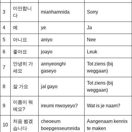
미안합니
3
mianhamnida
Sorry
다
4
예
ye
Ja
5
아니요
aniyo
Nee
6
좋아요
joayo
Leuk
안녕히 가
annyeonghi
Tot ziens (bij
7
세요
gaseyo
weggaan)
Tot ziens (bij
8
잘 가요
jal gayo
weggaan)
이름이 뭐
9
ireumi mwoyeyo?
Wat is je naam?
예요?
처음 뵙겠
cheoeum
Aangenaam kennis
10
습니다
boepgesseumnida
te maken