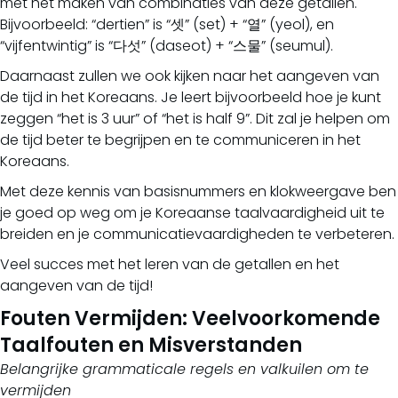
met het maken van combinaties van deze getallen.
Bijvoorbeeld: “dertien” is “셋” (set) + “열” (yeol), en
“vijfentwintig” is “다섯” (daseot) + “스물” (seumul).
Daarnaast zullen we ook kijken naar het aangeven van
de tijd in het Koreaans. Je leert bijvoorbeeld hoe je kunt
zeggen “het is 3 uur” of “het is half 9”. Dit zal je helpen om
de tijd beter te begrijpen en te communiceren in het
Koreaans.
Met deze kennis van basisnummers en klokweergave ben
je goed op weg om je Koreaanse taalvaardigheid uit te
breiden en je communicatievaardigheden te verbeteren.
Veel succes met het leren van de getallen en het
aangeven van de tijd!
Fouten Vermijden: Veelvoorkomende
Taalfouten en Misverstanden
Belangrijke grammaticale regels en valkuilen om te
vermijden