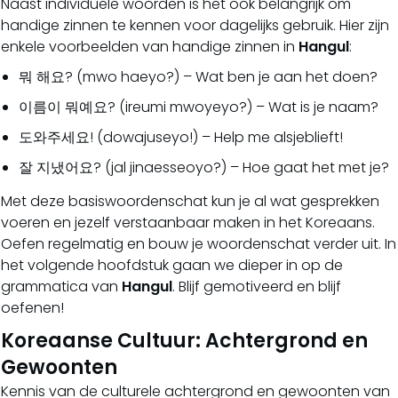
Naast individuele woorden is het ook belangrijk om
handige zinnen te kennen voor dagelijks gebruik. Hier zijn
enkele voorbeelden van handige zinnen in
Hangul
:
뭐 해요? (mwo haeyo?) – Wat ben je aan het doen?
이름이 뭐예요? (ireumi mwoyeyo?) – Wat is je naam?
도와주세요! (dowajuseyo!) – Help me alsjeblieft!
잘 지냈어요? (jal jinaesseoyo?) – Hoe gaat het met je?
Met deze basiswoordenschat kun je al wat gesprekken
voeren en jezelf verstaanbaar maken in het Koreaans.
Oefen regelmatig en bouw je woordenschat verder uit. In
het volgende hoofdstuk gaan we dieper in op de
grammatica van
Hangul
. Blijf gemotiveerd en blijf
oefenen!
Koreaanse Cultuur: Achtergrond en
Gewoonten
Kennis van de culturele achtergrond en gewoonten van