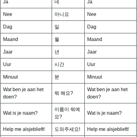
Ja
네
Ja
Nee
아니요
Nee
Dag
일
Dag
Maand
월
Maand
Jaar
년
Jaar
Uur
시간
Uur
Minuut
분
Minuut
Wat ben je aan het
Wat ben je aan het
뭐 해요?
doen?
doen?
이름이 뭐예
Wat is je naam?
Wat is je naam?
요?
Help me alsjeblieft!
도와주세요!
Help me alsjeblieft!