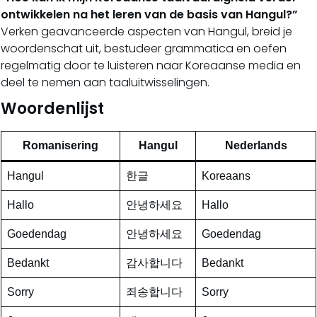
ontwikkelen na het leren van de basis van Hangul?”
Verken geavanceerde aspecten van Hangul, breid je
woordenschat uit, bestudeer grammatica en oefen
regelmatig door te luisteren naar Koreaanse media en
deel te nemen aan taaluitwisselingen.
Woordenlijst
Romanisering
Hangul
Nederlands
Hangul
한글
Koreaans
Hallo
안녕하세요
Hallo
Goedendag
안녕하세요
Goedendag
Bedankt
감사합니다
Bedankt
Sorry
죄송합니다
Sorry