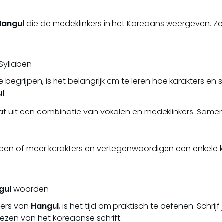
Hangul
die de medeklinkers in het Koreaans weergeven. Ze v
 Syllaben
e begrijpen, is het belangrijk om te leren hoe karakters en
l
:
t uit een combinatie van vokalen en medeklinkers. Sam
t een of meer karakters en vertegenwoordigen een enkel
gul
woorden
ters van
Hangul
, is het tijd om praktisch te oefenen. Schrijf
lezen van het Koreaanse schrift.