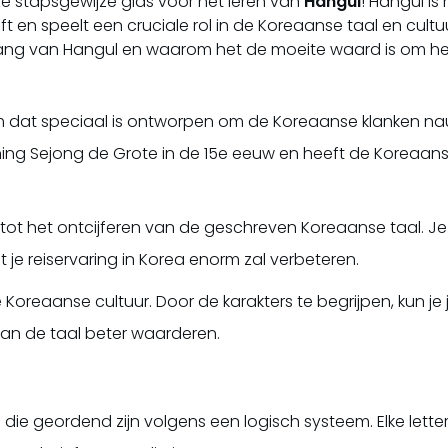
e stapsgewijze gids voor het leren van
Hangul
! Hangul is
t en speelt een cruciale rol in de Koreaanse taal en cultuur
ng van Hangul en waarom het de moeite waard is om het 
em dat speciaal is ontworpen om de Koreaanse klanken nau
ing Sejong de Grote in de 15e eeuw en heeft de Koreaans
tel tot het ontcijferen van de geschreven Koreaanse taal.
 je reiservaring in Korea enorm zal verbeteren.
e Koreaanse cultuur. Door de karakters te begrijpen, kun je
n de taal beter waarderen.
 die geordend zijn volgens een logisch systeem. Elke lette