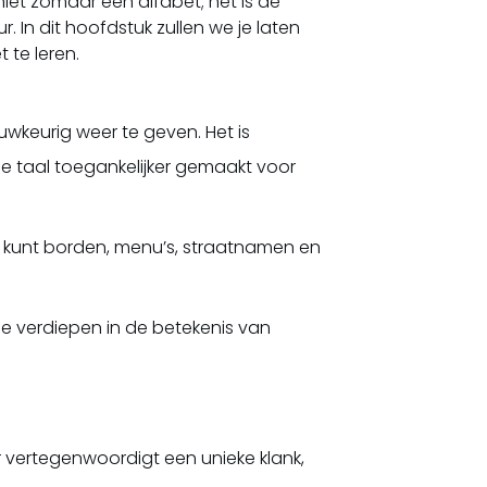
 niet zomaar een alfabet; het is de
. In dit hoofdstuk zullen we je laten
te leren.
wkeurig weer te geven. Het is
e taal toegankelijker gemaakt voor
 Je kunt borden, menu’s, straatnamen en
 je verdiepen in de betekenis van
r vertegenwoordigt een unieke klank,