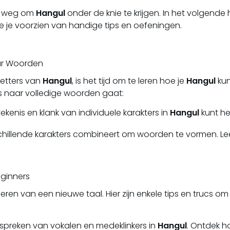
op weg om
Hangul
onder de knie te krijgen. In het volgend
we je voorzien van handige tips en oefeningen.
aar Woorden
letters van
Hangul
, is het tijd om te leren hoe je
Hangul
kun
rs naar volledige woorden gaat:
ekenis en klank van individuele karakters in
Hangul
kunt he
hillende karakters combineert om woorden te vormen. Lee
eginners
leren van een nieuwe taal. Hier zijn enkele tips en trucs o
itspreken van vokalen en medeklinkers in
Hangul
. Ontdek h