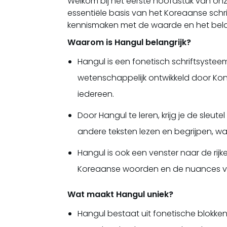
Welkom bij het eerste hoofdstuk van onz
essentiële basis van het Koreaanse schrif
kennismaken met de waarde en het bela
Waarom is Hangul belangrijk?
Hangul is een fonetisch schriftsyste
wetenschappelijk ontwikkeld door Kon
iedereen.
Door Hangul te leren, krijg je de sleu
andere teksten lezen en begrijpen, wat
Hangul is ook een venster naar de rijk
Koreaanse woorden en de nuances va
Wat maakt Hangul uniek?
Hangul bestaat uit fonetische blokken